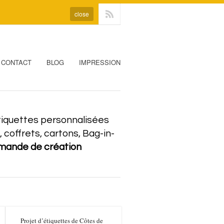
close
CONTACT
BLOG
IMPRESSION
’étiquettes personnalisées
coffrets, cartons, Bag-in-
emande de création
Projet d’étiquettes de Côtes de