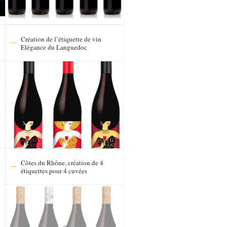
Création de l’étiquette de vin
Elégance du Languedoc
Côtes du Rhône, création de 4
étiquettes pour 4 cuvées