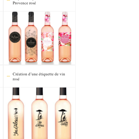
Provence rosé
Création d’une étiquette de vin
rosé