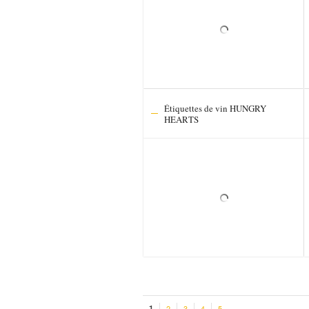
Étiquettes de vin HUNGRY
HEARTS
1
2
3
4
5