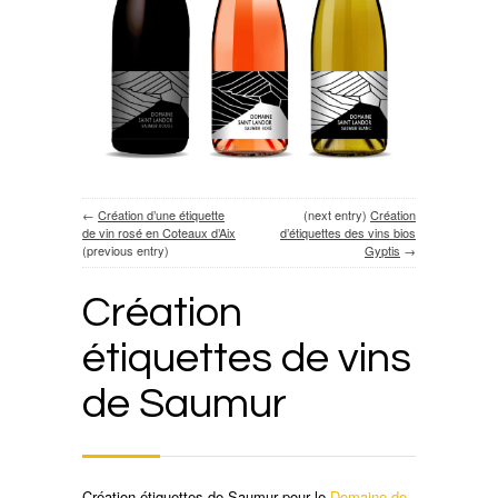
←
Création d’une étiquette
(next entry)
Création
de vin rosé en Coteaux d’Aix
d’étiquettes des vins bios
(previous entry)
Gyptis
→
Création
étiquettes de vins
de Saumur
Création étiquettes de Saumur pour le
Domaine de