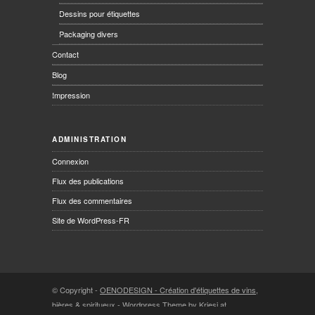
Dessins pour étiquettes
Packaging divers
Contact
Blog
Impression
ADMINISTRATION
Connexion
Flux des publications
Flux des commentaires
Site de WordPress-FR
© Copyright -
OENODESIGN - Création d'étiquettes de vins,
bières & spiritueux
-
Wordpress Theme by Kriesi.at