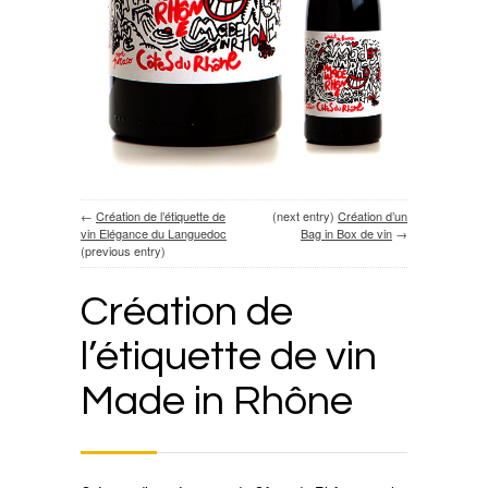
←
Création de l’étiquette de
(next entry)
Création d’un
vin Elégance du Languedoc
Bag in Box de vin
→
(previous entry)
Création de
l’étiquette de vin
Made in Rhône