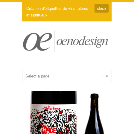
Création d'étiquettes de vins, bières
close
et spiritueux