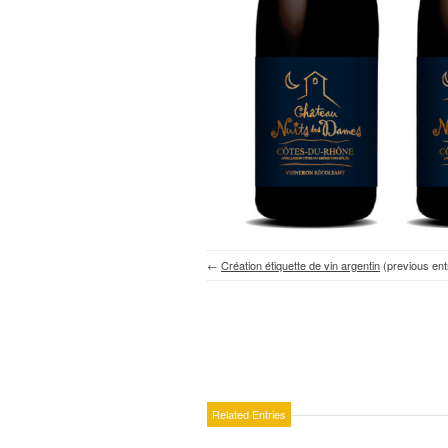
←
Création étiquette de vin argentin
(previous ent
Related Entries