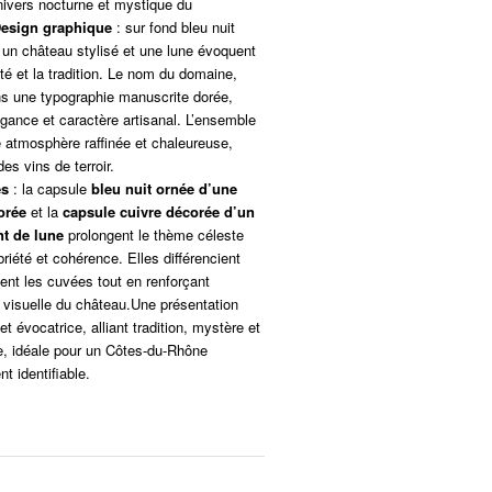
nivers nocturne et mystique du
esign graphique
: sur fond bleu nuit
 un château stylisé et une lune évoquent
ité et la tradition. Le nom du domaine,
ns une typographie manuscrite dorée,
gance et caractère artisanal. L’ensemble
 atmosphère raffinée et chaleureuse,
des vins de terroir.
es
: la capsule
bleu nuit ornée d’une
orée
et la
capsule cuivre décorée d’un
nt de lune
prolongent le thème céleste
riété et cohérence. Elles différencient
ent les cuvées tout en renforçant
té visuelle du château.Une présentation
et évocatrice, alliant tradition, mystère et
, idéale pour un Côtes-du-Rhône
t identifiable.