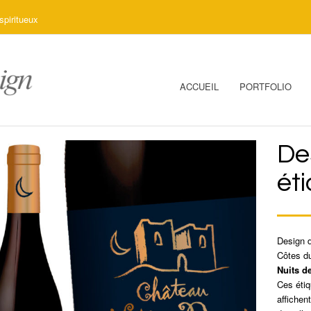
spiritueux
ACCUEIL
PORTFOLIO
De
éti
Design d
Côtes d
Nuits d
Ces éti
affichen