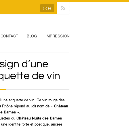
close
CONTACT
BLOG
IMPRESSION
sign d’une
quette de vin
’une étiquette de vin. Ce vin rouge des
u Rhône répond au joli nom de
« Château
es Dames »
.
quettes du
Château Nuits des Dames
t une identité forte et poétique, ancrée