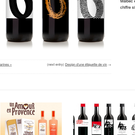
Malbec e
chiffre s
arines »
(next entry)
Design d’une étiquette de vin
→