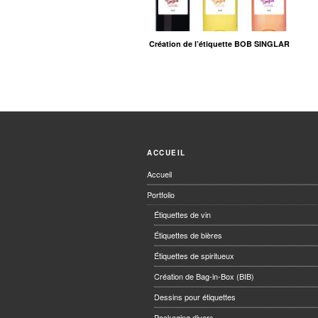
Création de l’étiquette BOB SINGLAR
ACCUEIL
Accueil
Portfolio
Étiquettes de vin
Étiquettes de bières
Étiquettes de spiritueux
Création de Bag-in-Box (BIB)
Dessins pour étiquettes
Packaging divers