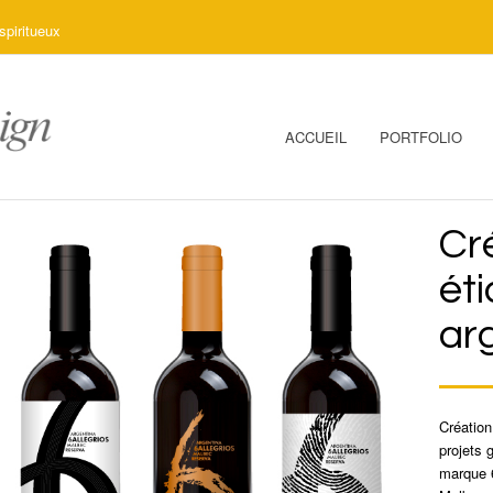
spiritueux
ACCUEIL
PORTFOLIO
Cr
éti
ar
Création
projets 
marque 