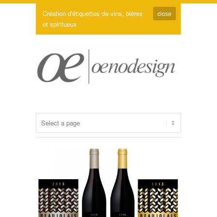
Création d'étiquettes de vins, bières
close
et spiritueux