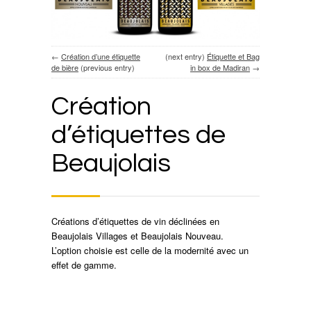
←
Création d’une étiquette
(next entry)
Étiquette et Bag
de bière
(previous entry)
in box de Madiran
→
Création
d’étiquettes de
Beaujolais
Créations d’étiquettes de vin déclinées en
Beaujolais Villages et Beaujolais Nouveau.
L’option choisie est celle de la modernité avec un
effet de gamme.