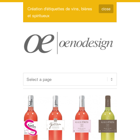
Création d'étiquettes de vins, bières
close
et spiritueux