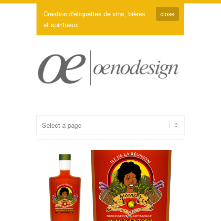
Création d'étiquettes de vins, bières
close
et spiritueux