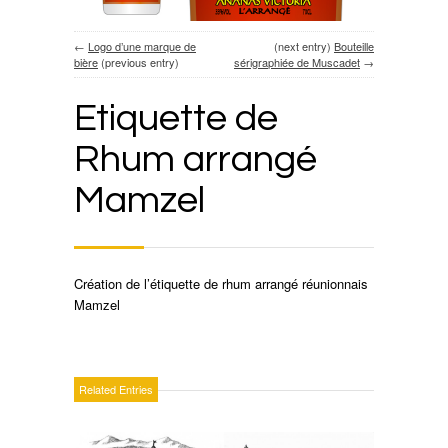
←
Logo d’une marque de
(next entry)
Bouteille
bière
(previous entry)
sérigraphiée de Muscadet
→
Etiquette de
Rhum arrangé
Mamzel
Création de l’étiquette de rhum arrangé réunionnais
Mamzel
Related Entries