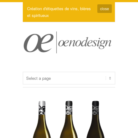
Création d'étiquettes de vins, bières
close
et spiritueux