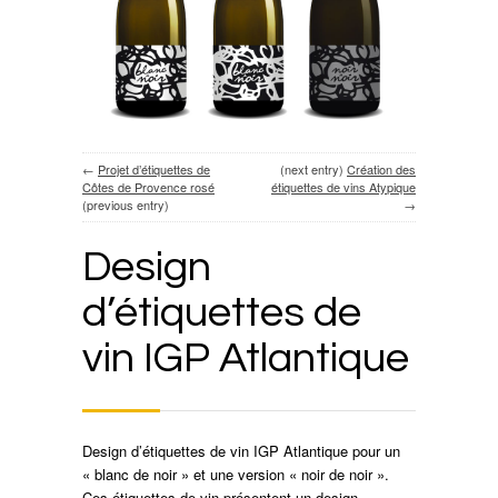
←
Projet d’étiquettes de
(next entry)
Création des
Côtes de Provence rosé
étiquettes de vins Atypique
(previous entry)
→
Design
d’étiquettes de
vin IGP Atlantique
Design d’étiquettes de vin IGP Atlantique pour un
« blanc de noir » et une version « noir de noir ».
Ces étiquettes de vin présentent un design