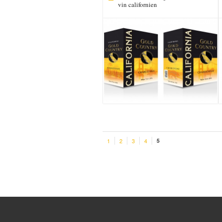
vin californien
1
2
3
4
5