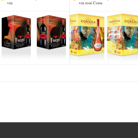
vin
vin rosé Corse