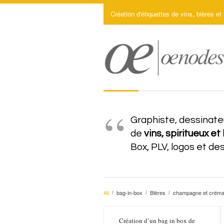
Création d'étiquettes de vins, bières et 
Graphiste, dessinateu
de
vins, spiritueux et
Box, PLV, logos et de
All
bag-in-box
Bières
champagne et créma
/
/
/
Création d’un bag in box de