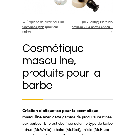
←
Étiquette de bière pour un
(next entry)
Bière bio
festival de jazz
(previous
ambrée « La chatte en feu »
entry)
→
Cosmétique
masculine,
produits pour la
barbe
Création d’étiquettes pour la cosmétique
masculine
avec cette gamme de produits destinée
aux barbus. Elle est déclinée selon le type de barbe
: drue (Mr.White), sèche (Mr.Red), mixte (Mr.Blue)