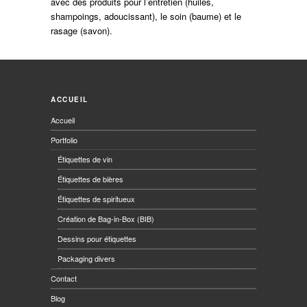
avec des produits pour l’entretien (huiles,
shampoings, adoucissant), le soin (baume) et le
rasage (savon).
ACCUEIL
Accueil
Portfolio
Étiquettes de vin
Étiquettes de bières
Étiquettes de spiritueux
Création de Bag-in-Box (BIB)
Dessins pour étiquettes
Packaging divers
Contact
Blog