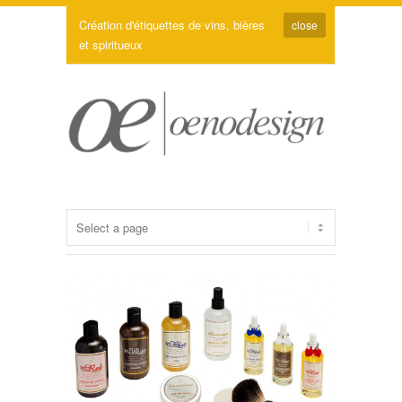
Création d'étiquettes de vins, bières
close
et spiritueux