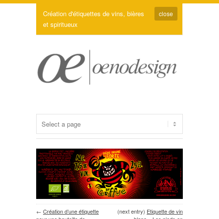
Création d'étiquettes de vins, bières
close
et spiritueux
←
Création d’une étiquette
(next entry)
Etiquette de vin