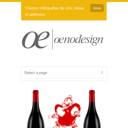
Création d'étiquettes de vins, bières
close
et spiritueux