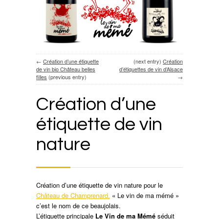
←
Création d’une étiquette
(next entry)
Création
de vin bio Château belles
d’étiquettes de vin d’Alsace
filles
(previous entry)
→
Création d’une
étiquette de vin
nature
Création d’une étiquette de vin nature pour le
Château de Champrenard.
« Le vin de ma mémé »
c’est le nom de ce beaujolais.
L’étiquette principale
Le Vin de ma Mémé
séduit