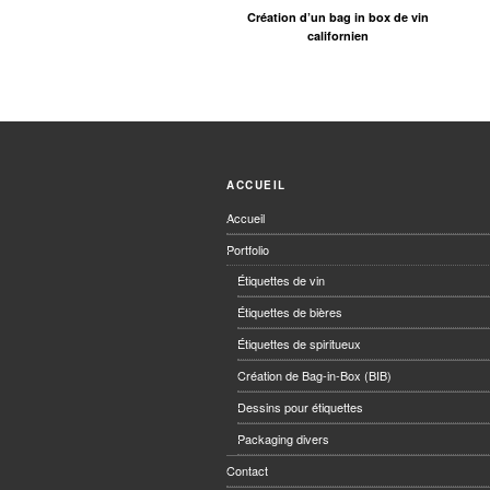
Création d’un bag in box de vin
californien
ACCUEIL
Accueil
Portfolio
Étiquettes de vin
Étiquettes de bières
Étiquettes de spiritueux
Création de Bag-in-Box (BIB)
Dessins pour étiquettes
Packaging divers
Contact