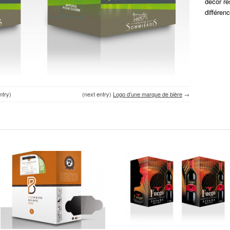
décor re
différenc
ntry)
(next entry)
Logo d’une marque de bière
→